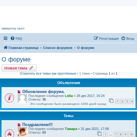
Цветочный форум.
эвакуатор орел
FAQ
Регистрация
Вход
Главная страница
Список форумов
О форуме
О форуме
Новая тема
Отметить все темы как прочтённые
• 1 тема • Страница
1
из
1
Объявления
Обновление форума.
Последнее сообщение
Lidia
«
28 дек 2017, 15:24
Ответы:
36
1
2
3
4
Это сообщение было размещено 3369 дней назад
Темы
Поздравляем!!!
Последнее сообщение
Тамара
«
31 дек 2021, 17:08
Ответы:
93
1
7
8
9
10
…