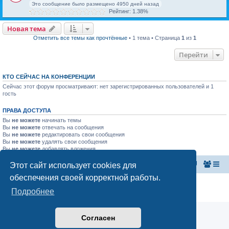
Это сообщение было размещено 4950 дней назад
Рейтинг: 1.38%
Новая тема
Отметить все темы как прочтённые
• 1 тема • Страница
1
из
1
Перейти
КТО СЕЙЧАС НА КОНФЕРЕНЦИИ
Сейчас этот форум просматривают: нет зарегистрированных пользователей и 1
гость
ПРАВА ДОСТУПА
Вы
не можете
начинать темы
Вы
не можете
отвечать на сообщения
Вы
не можете
редактировать свои сообщения
Вы
не можете
удалять свои сообщения
Вы
не можете
добавлять вложения
Этот сайт использует cookies для
Главная страница
Список форумов
обеспечения своей корректной работы.
Конфиденциальность
|
Правила
Подробнее
Аналитика Ozon для продавцов
Согласен