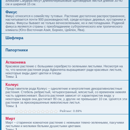
алоказии Сандера несут длинночерешковые щитовидные листья длиной 30-40
см и шириной 15 см.
Фикус
Фикус относится к семейству тутовых. Растение достаточно распространенное,
насчитывается почти 900 разновидностей, среди которых деревья, кустарники и
лианы. Фикусы бывают не только вечнозелеными, но и листопадными. Родиной
фикуса являются страны с преобладанием субтропического или тропического
климата (Юго-Восточная Азия, Борнео, Цейлон, Ява).
Шефлера
Папортники
Аглаонема
Красивое растение с большими серебристо-зелеными листьями. Несмотря на
то, что многие растения рода Aglaonema выращивают ради красивых листьев,
некоторые виды дают цветки и плоды
Темы:
1
Колеус
Представители рода Колеус – однолетние и многолетние декоративнолистные
растения. Стебель ребристый, четырехгранный, мясистый, со временем нижняя
часть одревесневает. Высота растения зависит от характеристик вида: у
некоторых видов она достигает 80 см, у других не превышает 10 см. Ценятся эти
растения за яркоокрашенные живописные листья.
Темы:
1
Рейтинг: 0.69%
Мирт
Мирт – старинное комнатное растение с нежными темно-зеленными, пахучими
листьями и мелкими белыми душистыми цветами.
Темы:
1