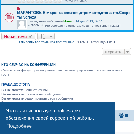
Рейтинг: 0.35%
МАРАНТОВЫЕ:маранта,калатея,строманта,ктенанта.Секре
ты успеха
Последнее сообщение
Нина
«
14 дек 2013, 07:31
Ответы:
1
Это сообщение было размещено 4623 дней назад
Новая тема
Отметить все темы как прочтённые
• 4 темы • Страница
1
из
1
Перейти
КТО СЕЙЧАС НА КОНФЕРЕНЦИИ
Сейчас этот форум просматривают: нет зарегистрированных пользователей и 1
гость
ПРАВА ДОСТУПА
Вы
не можете
начинать темы
Вы
не можете
отвечать на сообщения
Вы
не можете
редактировать свои сообщения
Вы
не можете
удалять свои сообщения
Вы
не можете
добавлять вложения
Этот сайт использует cookies для
Главная страница
Список форумов
обеспечения своей корректной работы.
Подробнее
Конфиденциальность
|
Правила