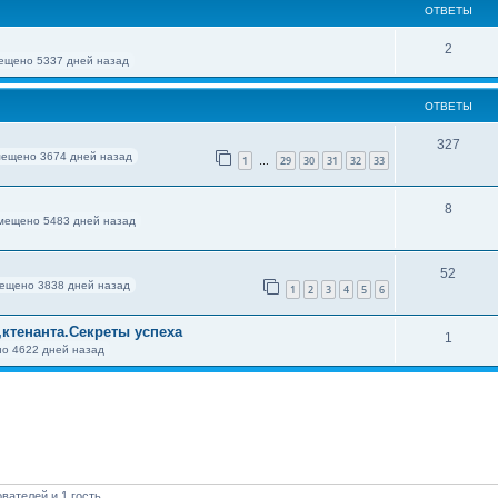
ОТВЕТЫ
2
ещено 5337 дней назад
ОТВЕТЫ
327
мещено 3674 дней назад
1
29
30
31
32
33
…
8
мещено 5483 дней назад
52
ещено 3838 дней назад
1
2
3
4
5
6
ктенанта.Секреты успеха
1
о 4622 дней назад
вателей и 1 гость