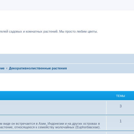
чный форум.
елей садовых и комнатных растений. Мы просто любим цветы.
оме
Декоративнолиственные растения
ТЕМЫ
3
1
 виде он встречается в Азии, Индонезии и на других островах в
рас­тение, относящееся к семейству моло­чайных (Euphorbiaceae).