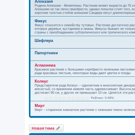
Алоказия
Родина Алоказии - Филиппины. Растение может вырасти до 76 см
Алоказию не так легко приобрести, однако попытки стоят того, 
короткие толстые стебли алоказии Сандера несут длинночерешк
Фикус
Фикус относится к семейству тутовых. Растение достаточно ра
которых деревья, кустарники и лианы. Фикусы бывают не тольк
страны с преобладанием субтропического или тропического клим
Шефлера
Папортники
Аглаонема
Красивое растение с большими серебристо-зелеными листьями.
ради красивых листьев, некоторые виды дают цветки и плоды
Колеус
Представители рода Колеус – однолетние и многолетние декора
мясистый, со временем нижняя часть одревесневает. Высота рас
достигает 80 см, у других не превышает 10 см. Ценятся эти ра
Рейтинг: 0.69%
Мирт
Мирт – старинное комнатное растение с нежными темно-зелен
Новая тема