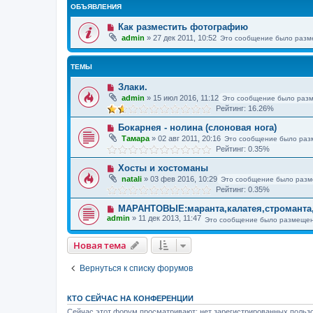
ОБЪЯВЛЕНИЯ
Как разместить фотографию
admin
»
27 дек 2011, 10:52
Это сообщение было разм
ТЕМЫ
Злаки.
admin
»
15 июл 2016, 11:12
Это сообщение было раз
Рейтинг: 16.26%
Бокарнея - нолина (слоновая нога)
Тамара
»
02 авг 2011, 20:16
Это сообщение было раз
Рейтинг: 0.35%
Хосты и хостоманы
natali
»
03 фев 2016, 10:29
Это сообщение было разм
Рейтинг: 0.35%
МАРАНТОВЫЕ:маранта,калатея,строманта,
admin
»
11 дек 2013, 11:47
Это сообщение было размещен
Новая тема
Вернуться к списку форумов
КТО СЕЙЧАС НА КОНФЕРЕНЦИИ
Сейчас этот форум просматривают: нет зарегистрированных пользо