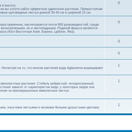
0
 в высоту.
если вы хотите найти эффектное одиночное растение. Прямо­стоячие
овые щитовидные листья длиной 30-40 см и шириной 15 см.
0
спространенное, насчитывается почти 900 разновидностей, среди
о вечнозелеными, но и листопадными. Родиной фикуса являются
ата (Юго-Восточная Азия, Борнео, Цейлон, Ява).
0
0
1
 Несмотря на то, что многие растения рода Aglaonema выращивают
1
тивнолистные растения. Стебель ребристый, четырехгранный,
тения зависит от характеристик вида: у некоторых видов она
стения за яркоокрашенные живописные листья.
1
ными, пахучими листьями и мелкими белыми душистыми цветами.