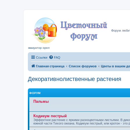
Цвето
Форум любит
эвакуатор орел
Ссылки
FAQ
Главная страница
Список форумов
Цветы в вашем д
Декоративнолиственные растения
ФОРУМ
Пальмы
Кодиеум пестрый
Эффектное растение с яркими разноцветными лис­тьями. В диком
южной части Тихого океана. Кодиеум пестрый, или кротон - это 