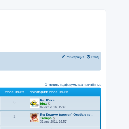
Регистрация
Вход
Отметить подфорумы как прочтённые
СООБЩЕНИЯ
ПОСЛЕДНЕЕ СООБЩЕНИЕ
Re: Юкка
6
П
Irina
е
07 окт 2016, 15:43
р
е
Re: Кодиум (кротон) Особые тр…
2
й
П
Тамара
т
е
31 янв 2011, 16:57
и
р
к
е