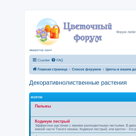
Цвето
Форум любит
эвакуатор орел
Ссылки
FAQ
Главная страница
Список форумов
Цветы в вашем д
Декоративнолиственные растения
ФОРУМ
Пальмы
Кодиеум пестрый
Эффектное растение с яркими разноцветными лис­тьями. В диком
южной части Тихого океана. Кодиеум пестрый, или кротон - это 