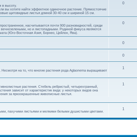
0
 в высоту.
если вы хотите найти эффектное одиночное растение. Прямо­стоячие
овые щитовидные листья длиной 30-40 см и шириной 15 см.
0
спространенное, насчитывается почти 900 разновидностей, среди
о вечнозелеными, но и листопадными. Родиной фикуса являются
ата (Юго-Восточная Азия, Борнео, Цейлон, Ява).
0
0
1
 Несмотря на то, что многие растения рода Aglaonema выращивают
1
тивнолистные растения. Стебель ребристый, четырехгранный,
тения зависит от характеристик вида: у некоторых видов она
стения за яркоокрашенные живописные листья.
1
ными, пахучими листьями и мелкими белыми душистыми цветами.