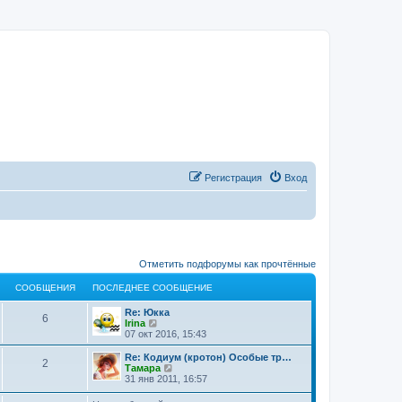
Регистрация
Вход
Отметить подфорумы как прочтённые
СООБЩЕНИЯ
ПОСЛЕДНЕЕ СООБЩЕНИЕ
Re: Юкка
6
П
Irina
е
07 окт 2016, 15:43
р
е
Re: Кодиум (кротон) Особые тр…
2
й
П
Тамара
т
е
31 янв 2011, 16:57
и
р
к
е