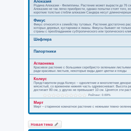
Алоказия
Родина Алоказии - Филиппины. Растение может вырасти до 76 см
Алоказию не так легко приобрести, однако попытки стоят того, 
короткие толстые стебли алоказии Сандера несут длинночерешк
Фикус
Фикус относится к семейству тутовых. Растение достаточно ра
которых деревья, кустарники и лианы. Фикусы бывают не тольк
страны с преобладанием субтропического или тропического клим
Шефлера
Папортники
Аглаонема
Красивое растение с большими серебристо-зелеными листьями.
ради красивых листьев, некоторые виды дают цветки и плоды
Колеус
Представители рода Колеус – однолетние и многолетние декора
мясистый, со временем нижняя часть одревесневает. Высота рас
достигает 80 см, у других не превышает 10 см. Ценятся эти ра
Рейтинг: 0.69%
Мирт
Мирт – старинное комнатное растение с нежными темно-зелен
Новая тема