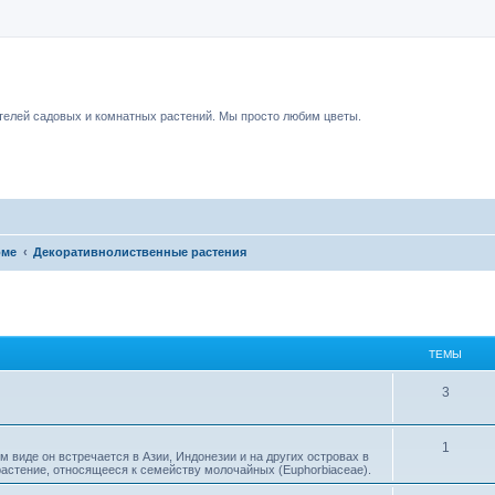
чный форум.
елей садовых и комнатных растений. Мы просто любим цветы.
оме
Декоративнолиственные растения
ТЕМЫ
3
1
 виде он встречается в Азии, Индонезии и на других островах в
рас­тение, относящееся к семейству моло­чайных (Euphorbiaceae).