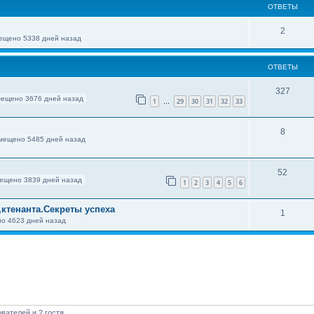
ОТВЕТЫ
2
ещено 5338 дней назад
ОТВЕТЫ
327
мещено 3676 дней назад
1
29
30
31
32
33
…
8
мещено 5485 дней назад
52
ещено 3839 дней назад
1
2
3
4
5
6
ктенанта.Секреты успеха
1
о 4623 дней назад
вателей и 2 гостя