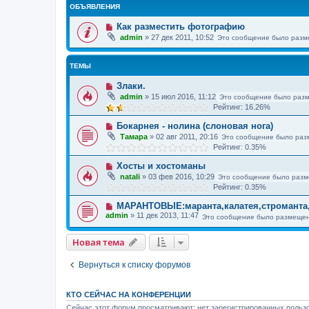
ОБЪЯВЛЕНИЯ
Как разместить фотографию
admin
»
27 дек 2011, 10:52
Это сообщение было разм
ТЕМЫ
Злаки.
admin
»
15 июл 2016, 11:12
Это сообщение было раз
Рейтинг: 16.26%
Бокарнея - нолина (слоновая нога)
Тамара
»
02 авг 2011, 20:16
Это сообщение было раз
Рейтинг: 0.35%
Хосты и хостоманы
natali
»
03 фев 2016, 10:29
Это сообщение было разм
Рейтинг: 0.35%
МАРАНТОВЫЕ:маранта,калатея,строманта,
admin
»
11 дек 2013, 11:47
Это сообщение было размещен
Новая тема
Вернуться к списку форумов
КТО СЕЙЧАС НА КОНФЕРЕНЦИИ
Сейчас этот форум просматривают: нет зарегистрированных пользо