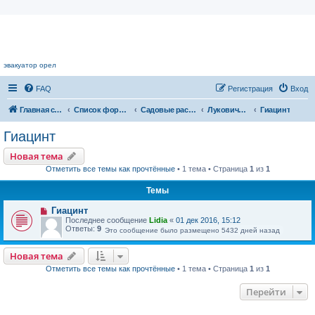
Цветочный форум.
эвакуатор орел
FAQ
Регистрация
Вход
Главная страница
Список форумов
Садовые растения
Луковичные растения
Гиацинт
Гиацинт
Новая тема
Отметить все темы как прочтённые
• 1 тема • Страница
1
из
1
Темы
Гиацинт
Последнее сообщение
Lidia
«
01 дек 2016, 15:12
Ответы:
9
Это сообщение было размещено 5432 дней назад
Новая тема
Отметить все темы как прочтённые
• 1 тема • Страница
1
из
1
Перейти