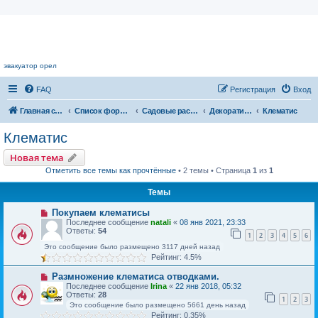
Цветочный форум.
эвакуатор орел
FAQ
Регистрация
Вход
Главная страница
Список форумов
Садовые растения
Декоративные кустарники
Клематис
Клематис
Новая тема
Отметить все темы как прочтённые
• 2 темы • Страница
1
из
1
Темы
Покупаем клематисы
Последнее сообщение
natali
«
08 янв 2021, 23:33
Ответы:
54
1
2
3
4
5
6
Это сообщение было размещено 3117 дней назад
Рейтинг: 4.5%
Размножение клематиса отводками.
Последнее сообщение
Irina
«
22 янв 2018, 05:32
Ответы:
28
1
2
3
Это сообщение было размещено 5661 день назад
Рейтинг: 0.35%