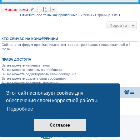
Новая тема
Отметить все темы как прочтённые
• 2 темы • Страница
1
из
1
Перейти
КТО СЕЙЧАС НА КОНФЕРЕНЦИИ
Сейчас этот форум просматривают: нет зарегистрированных пользователей и 1
гость
ПРАВА ДОСТУПА
Вы
не можете
начинать темы
Вы
не можете
отвечать на сообщения
Вы
не можете
редактировать свои сообщения
Вы
не можете
удалять свои сообщения
Вы
не можете
добавлять вложения
Этот сайт использует cookies для
Главная страница
Список форумов
обеспечения своей корректной работы.
Конфиденциальность
|
Правила
Подробнее
Аналитика Ozon для продавцов
Согласен