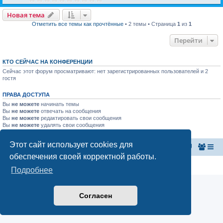
Новая тема
Отметить все темы как прочтённые
• 2 темы • Страница
1
из
1
Перейти
КТО СЕЙЧАС НА КОНФЕРЕНЦИИ
Сейчас этот форум просматривают: нет зарегистрированных пользователей и 2
гостя
ПРАВА ДОСТУПА
Вы
не можете
начинать темы
Вы
не можете
отвечать на сообщения
Вы
не можете
редактировать свои сообщения
Вы
не можете
удалять свои сообщения
Вы
не можете
добавлять вложения
Этот сайт использует cookies для
Главная страница
Список форумов
обеспечения своей корректной работы.
Конфиденциальность
|
Правила
Подробнее
Согласен