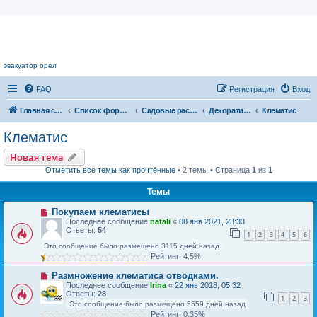
Цветочный форум.
эвакуатор орел
FAQ
Регистрация
Вход
Главная страница
Список форумов
Садовые растения
Декоративные кустарники
Клематис
Клематис
Новая тема
Отметить все темы как прочтённые
• 2 темы • Страница
1
из
1
Темы
Покупаем клематисы
Последнее сообщение
natali
«
08 янв 2021, 23:33
Ответы:
54
1
2
3
4
5
6
Это сообщение было размещено 3115 дней назад
Рейтинг: 4.5%
Размножение клематиса отводками.
Последнее сообщение
Irina
«
22 янв 2018, 05:32
Ответы:
28
1
2
3
Это сообщение было размещено 5659 дней назад
Рейтинг: 0.35%