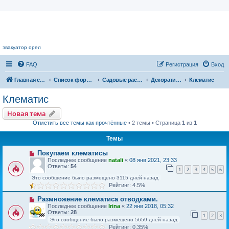
Цветочный форум.
эвакуатор орел
FAQ
Регистрация
Вход
Главная страница
Список форумов
Садовые растения
Декоративные кустарники
Клематис
Клематис
Новая тема
Отметить все темы как прочтённые
• 2 темы • Страница
1
из
1
Темы
Покупаем клематисы
Последнее сообщение
natali
«
08 янв 2021, 23:33
Ответы:
54
1
2
3
4
5
6
Это сообщение было размещено 3115 дней назад
Рейтинг: 4.5%
Размножение клематиса отводками.
Последнее сообщение
Irina
«
22 янв 2018, 05:32
Ответы:
28
1
2
3
Это сообщение было размещено 5659 дней назад
Рейтинг: 0.35%