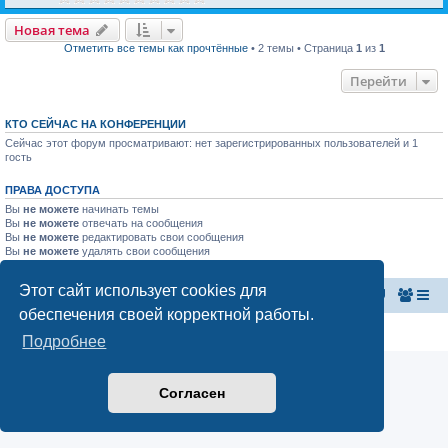
Новая тема
Отметить все темы как прочтённые
• 2 темы • Страница
1
из
1
Перейти
КТО СЕЙЧАС НА КОНФЕРЕНЦИИ
Сейчас этот форум просматривают: нет зарегистрированных пользователей и 1
гость
ПРАВА ДОСТУПА
Вы
не можете
начинать темы
Вы
не можете
отвечать на сообщения
Вы
не можете
редактировать свои сообщения
Вы
не можете
удалять свои сообщения
Вы
не можете
добавлять вложения
Этот сайт использует cookies для
Главная страница
Список форумов
обеспечения своей корректной работы.
Конфиденциальность
|
Правила
Подробнее
Согласен