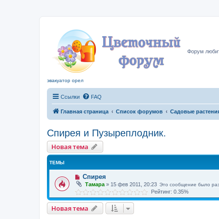
Цвето
Форум любит
эвакуатор орел
Ссылки
FAQ
Главная страница
Список форумов
Садовые растени
Спирея и Пузыреплодник.
Новая тема
ТЕМЫ
Спирея
Тамара
»
15 фев 2011, 20:23
Это сообщение было ра
Рейтинг: 0.35%
Новая тема