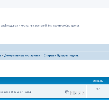
чный форум.
елей садовых и комнатных растений. Мы просто любим цветы.
я
Декоративные кустарники
Спирея и Пузыреплодник.
ОТВЕТЫ
37
змещено 5653 дней назад
1
2
3
4