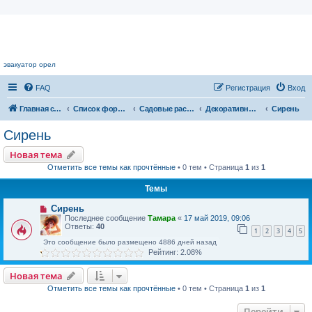
Цветочный форум.
эвакуатор орел
FAQ
Регистрация
Вход
Главная страница
Список форумов
Садовые растения
Декоративные кустарники
Сирень
Сирень
Новая тема
Отметить все темы как прочтённые
• 0 тем • Страница
1
из
1
Темы
Сирень
Последнее сообщение
Тамара
«
17 май 2019, 09:06
Ответы:
40
1
2
3
4
5
Это сообщение было размещено 4886 дней назад
Рейтинг: 2.08%
Новая тема
Отметить все темы как прочтённые
• 0 тем • Страница
1
из
1
Перейти