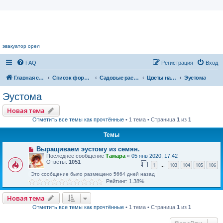
Цветочный форум.
эвакуатор орел
FAQ
Регистрация
Вход
Главная страница
Список форумов
Садовые растения
Цветы нашего сада
Эустома
Эустома
Новая тема
Отметить все темы как прочтённые
• 1 тема • Страница
1
из
1
Темы
Выращиваем эустому из семян.
Последнее сообщение
Тамара
«
05 янв 2020, 17:42
Ответы:
1051
1
103
104
105
106
…
Это сообщение было размещено 5664 дней назад
Рейтинг: 1.38%
Новая тема
Отметить все темы как прочтённые
• 1 тема • Страница
1
из
1