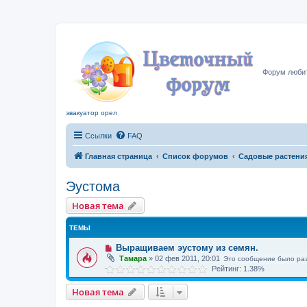
Цвето
Форум любит
эвакуатор орел
Ссылки
FAQ
Главная страница
Список форумов
Садовые растени
Эустома
Новая тема
ТЕМЫ
Выращиваем эустому из семян.
Тамара
»
02 фев 2011, 20:01
Это сообщение было ра
Рейтинг: 1.38%
Новая тема