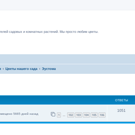
чный форум.
елей садовых и комнатных растений. Мы просто любим цветы.
я
Цветы нашего сада
Эустома
ОТВЕТЫ
1051
змещено 5665 дней назад
1
102
103
104
105
106
…