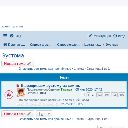
Цветочный форум.
эвакуатор орел
FAQ
Регистрация
Вход
Главная страница
Список форумов
Садовые растения
Цветы нашего сада
Эустома
Эустома
Новая тема
Отметить все темы как прочтённые
• 1 тема • Страница
1
из
1
Темы
Выращиваем эустому из семян.
Последнее сообщение
Тамара
«
05 янв 2020, 17:42
Ответы:
1051
1
103
104
105
106
…
Это сообщение было размещено 5665 дней назад
Рейтинг: 1.38%
Новая тема
Отметить все темы как прочтённые
• 1 тема • Страница
1
из
1