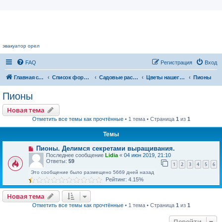
Цветочный форум.
эвакуатор орел
FAQ
Регистрация
Вход
Главная страница
Список форумов
Садовые растения
Цветы нашего сада
Пионы
Пионы
Новая тема
Отметить все темы как прочтённые
• 1 тема • Страница
1
из
1
Темы
Пионы. Делимся секретами выращивания.
Последнее сообщение
Lidia
«
04 июн 2019, 21:10
Ответы:
59
1
2
3
4
5
6
Это сообщение было размещено 5669 дней назад
Рейтинг: 4.15%
Новая тема
Отметить все темы как прочтённые
• 1 тема • Страница
1
из
1
Перейти