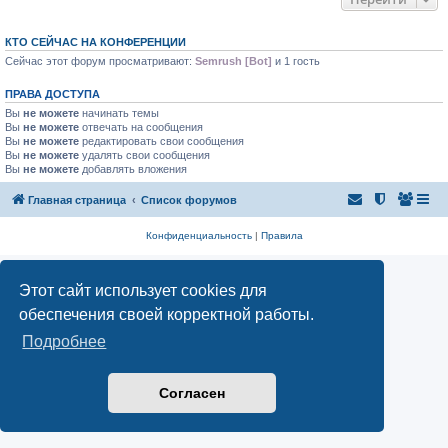
КТО СЕЙЧАС НА КОНФЕРЕНЦИИ
Сейчас этот форум просматривают:
Semrush [Bot]
и 1 гость
ПРАВА ДОСТУПА
Вы
не можете
начинать темы
Вы
не можете
отвечать на сообщения
Вы
не можете
редактировать свои сообщения
Вы
не можете
удалять свои сообщения
Вы
не можете
добавлять вложения
Главная страница
Список форумов
Конфиденциальность
|
Правила
Этот сайт использует cookies для
обеспечения своей корректной работы.
Подробнее
Согласен