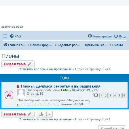
Цветочный форум.
эвакуатор орел
FAQ
Регистрация
Вход
Главная страница
Список форумов
Садовые растения
Цветы нашего сада
Пионы
Пионы
Новая тема
Отметить все темы как прочтённые
• 1 тема • Страница
1
из
1
Темы
Пионы. Делимся секретами выращивания.
Последнее сообщение
Lidia
«
04 июн 2019, 21:10
Ответы:
59
1
2
3
4
5
6
Это сообщение было размещено 5669 дней назад
Рейтинг: 4.15%
Новая тема
Отметить все темы как прочтённые
• 1 тема • Страница
1
из
1
Перейти