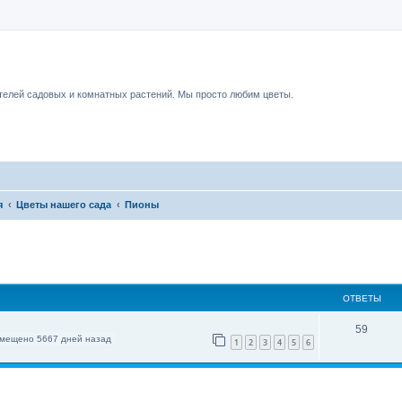
чный форум.
елей садовых и комнатных растений. Мы просто любим цветы.
я
Цветы нашего сада
Пионы
ОТВЕТЫ
.
59
мещено 5667 дней назад
1
2
3
4
5
6