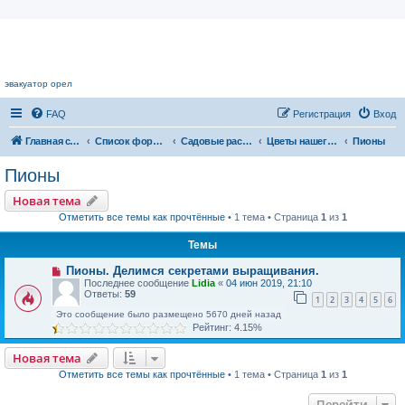
Цветочный форум.
эвакуатор орел
FAQ
Регистрация
Вход
Главная страница
Список форумов
Садовые растения
Цветы нашего сада
Пионы
Пионы
Новая тема
Отметить все темы как прочтённые
• 1 тема • Страница
1
из
1
Темы
Пионы. Делимся секретами выращивания.
Последнее сообщение
Lidia
«
04 июн 2019, 21:10
Ответы:
59
1
2
3
4
5
6
Это сообщение было размещено 5670 дней назад
Рейтинг: 4.15%
Новая тема
Отметить все темы как прочтённые
• 1 тема • Страница
1
из
1
Перейти