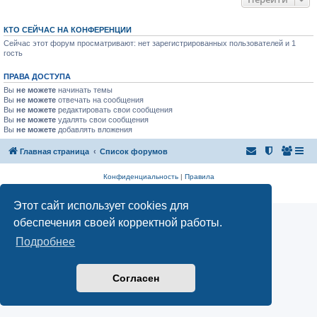
КТО СЕЙЧАС НА КОНФЕРЕНЦИИ
Сейчас этот форум просматривают: нет зарегистрированных пользователей и 1
гость
ПРАВА ДОСТУПА
Вы
не можете
начинать темы
Вы
не можете
отвечать на сообщения
Вы
не можете
редактировать свои сообщения
Вы
не можете
удалять свои сообщения
Вы
не можете
добавлять вложения
Главная страница
Список форумов
Конфиденциальность
|
Правила
Аналитика Ozon для продавцов
Этот сайт использует cookies для
обеспечения своей корректной работы.
Подробнее
Согласен