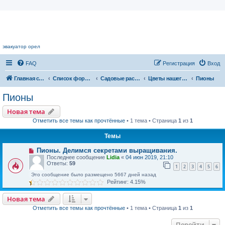
Цветочный форум.
эвакуатор орел
FAQ
Регистрация
Вход
Главная страница
Список форумов
Садовые растения
Цветы нашего сада
Пионы
Пионы
Новая тема
Отметить все темы как прочтённые
• 1 тема • Страница
1
из
1
Темы
Пионы. Делимся секретами выращивания.
Последнее сообщение
Lidia
«
04 июн 2019, 21:10
Ответы:
59
1
2
3
4
5
6
Это сообщение было размещено 5667 дней назад
Рейтинг: 4.15%
Новая тема
Отметить все темы как прочтённые
• 1 тема • Страница
1
из
1
Перейти