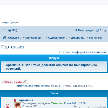
Цветочный форум.
эвакуатор орел
FAQ
Регистрация
Вход
Главная страница
Список форумов
Садовые растения
Декоративные кустарники
Гортензия
Гортензия
Отметить подфорумы как прочтённые
Форум
Гортензия. В этой теме делемля опытом по выращиванию
гортензий.
Новая тема
Отметить все темы как прочтённые
• 1 тема • Страница
1
из
1
Темы
Гортензия
Последнее сообщение
Тамара
«
22 окт 2021, 17:08
Ответы:
381
1
36
37
38
39