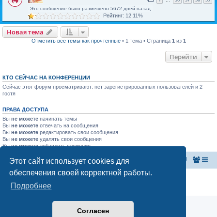
…
Это сообщение было размещено 5672 дней назад
Рейтинг: 12.11%
Новая тема
Отметить все темы как прочтённые
• 1 тема • Страница
1
из
1
Перейти
КТО СЕЙЧАС НА КОНФЕРЕНЦИИ
Сейчас этот форум просматривают: нет зарегистрированных пользователей и 2
гостя
ПРАВА ДОСТУПА
Вы
не можете
начинать темы
Вы
не можете
отвечать на сообщения
Вы
не можете
редактировать свои сообщения
Вы
не можете
удалять свои сообщения
Вы
не можете
добавлять вложения
Этот сайт использует cookies для
Главная страница
Список форумов
обеспечения своей корректной работы.
Конфиденциальность
|
Правила
Подробнее
Аналитика Ozon для продавцов
Согласен