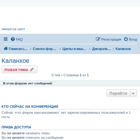
Цветочный форум.
эвакуатор орел
FAQ
Регистрация
Вход
Главная страница
Список форумов
Цветы в вашем доме
Декоративноцветущие растения
Каланхое
Каланхое
Новая тема
0 тем • Страница
1
из
1
В этом форуме нет сообщений.
Перейти
КТО СЕЙЧАС НА КОНФЕРЕНЦИИ
Сейчас этот форум просматривают: нет зарегистрированных пользователей и 1
гость
ПРАВА ДОСТУПА
Вы
не можете
начинать темы
Вы
не можете
отвечать на сообщения