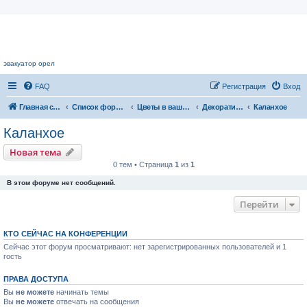
Цветочный форум.
эвакуатор орел
FAQ
Регистрация
Вход
Главная страница
Список форумов
Цветы в вашем доме
Декоративноцветущие растения
Каланхое
Каланхое
Новая тема
0 тем • Страница
1
из
1
В этом форуме нет сообщений.
Перейти
КТО СЕЙЧАС НА КОНФЕРЕНЦИИ
Сейчас этот форум просматривают: нет зарегистрированных пользователей и 1
гость
ПРАВА ДОСТУПА
Вы
не можете
начинать темы
Вы
не можете
отвечать на сообщения