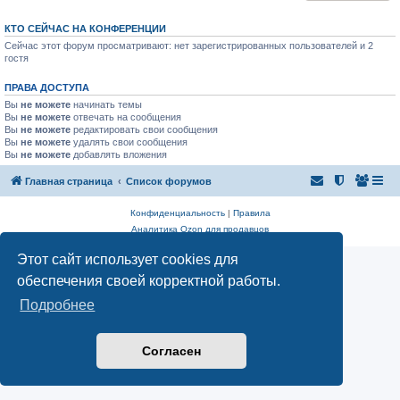
КТО СЕЙЧАС НА КОНФЕРЕНЦИИ
Сейчас этот форум просматривают: нет зарегистрированных пользователей и 2
гостя
ПРАВА ДОСТУПА
Вы
не можете
начинать темы
Вы
не можете
отвечать на сообщения
Вы
не можете
редактировать свои сообщения
Вы
не можете
удалять свои сообщения
Вы
не можете
добавлять вложения
Главная страница
Список форумов
Конфиденциальность
|
Правила
Аналитика Ozon для продавцов
Этот сайт использует cookies для
обеспечения своей корректной работы.
Подробнее
Согласен