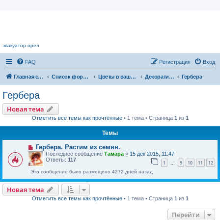
Цветочный форум.
эвакуатор орел
FAQ
Регистрация
Вход
Главная страница
Список форумов
Цветы в вашем доме
Декоративноцветущие растения
Гербера
Гербера
Новая тема
Отметить все темы как прочтённые
• 1 тема • Страница
1
из
1
Темы
Гербера. Растим из семян.
Последнее сообщение
Тамара
«
15 дек 2015, 11:47
Ответы:
117
1
9
10
11
12
…
Это сообщение было размещено 4272 дней назад
Новая тема
Отметить все темы как прочтённые
• 1 тема • Страница
1
из
1
Перейти