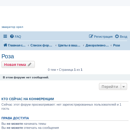
Цветочный форум.
эвакуатор орел
FAQ
Регистрация
Вход
Главная страница
Список форумов
Цветы в вашем доме
Декоративноцветущие растения
Роза
Роза
Новая тема
0 тем • Страница
1
из
1
В этом форуме нет сообщений.
Перейти
КТО СЕЙЧАС НА КОНФЕРЕНЦИИ
Сейчас этот форум просматривают: нет зарегистрированных пользователей и 1
гость
ПРАВА ДОСТУПА
Вы
не можете
начинать темы
Вы
не можете
отвечать на сообщения