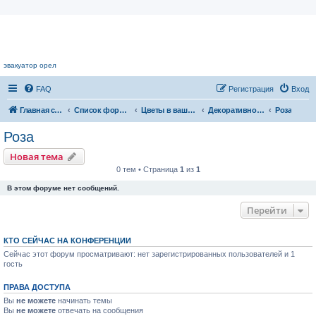
Цветочный форум.
эвакуатор орел
FAQ
Регистрация
Вход
Главная страница
Список форумов
Цветы в вашем доме
Декоративноцветущие растения
Роза
Роза
Новая тема
0 тем • Страница
1
из
1
В этом форуме нет сообщений.
Перейти
КТО СЕЙЧАС НА КОНФЕРЕНЦИИ
Сейчас этот форум просматривают: нет зарегистрированных пользователей и 1
гость
ПРАВА ДОСТУПА
Вы
не можете
начинать темы
Вы
не можете
отвечать на сообщения