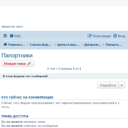
Цветочный форум.
эвакуатор орел
FAQ
Регистрация
Вход
Главная страница
Список форумов
Цветы в вашем доме
Декоративнолиственные растения
Папортники
Папортники
Новая тема
0 тем • Страница
1
из
1
В этом форуме нет сообщений.
Перейти
КТО СЕЙЧАС НА КОНФЕРЕНЦИИ
Сейчас этот форум просматривают: нет зарегистрированных пользователей и 1
гость
ПРАВА ДОСТУПА
Вы
не можете
начинать темы
Вы
не можете
отвечать на сообщения