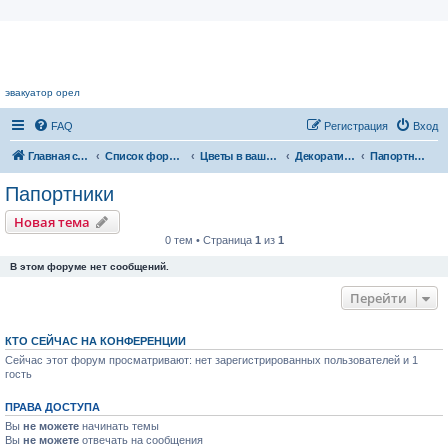
Цветочный форум.
эвакуатор орел
FAQ
Регистрация
Вход
Главная страница
Список форумов
Цветы в вашем доме
Декоративнолиственные растения
Папортники
Папортники
Новая тема
0 тем • Страница
1
из
1
В этом форуме нет сообщений.
Перейти
КТО СЕЙЧАС НА КОНФЕРЕНЦИИ
Сейчас этот форум просматривают: нет зарегистрированных пользователей и 1
гость
ПРАВА ДОСТУПА
Вы
не можете
начинать темы
Вы
не можете
отвечать на сообщения