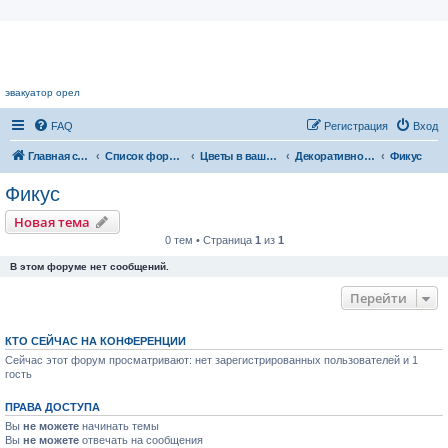
Цветочный форум.
эвакуатор орел
FAQ
Регистрация
Вход
Главная страница
Список форумов
Цветы в вашем доме
Декоративнолиственные растения
Фикус
Фикус
Новая тема
0 тем • Страница
1
из
1
В этом форуме нет сообщений.
Перейти
КТО СЕЙЧАС НА КОНФЕРЕНЦИИ
Сейчас этот форум просматривают: нет зарегистрированных пользователей и 1
гость
ПРАВА ДОСТУПА
Вы
не можете
начинать темы
Вы
не можете
отвечать на сообщения