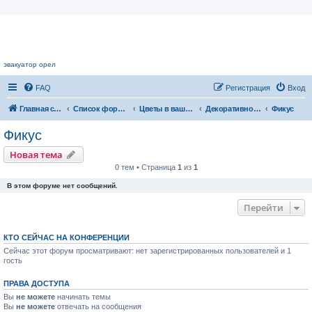
Цветочный форум.
эвакуатор орел
FAQ
Регистрация
Вход
Главная страница
Список форумов
Цветы в вашем доме
Декоративнолиственные растения
Фикус
Фикус
Новая тема
0 тем • Страница
1
из
1
В этом форуме нет сообщений.
Перейти
КТО СЕЙЧАС НА КОНФЕРЕНЦИИ
Сейчас этот форум просматривают: нет зарегистрированных пользователей и 1
гость
ПРАВА ДОСТУПА
Вы
не можете
начинать темы
Вы
не можете
отвечать на сообщения