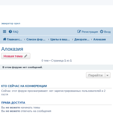
Цветочный форум.
эвакуатор орел
FAQ
Регистрация
Вход
Главная страница
Список форумов
Цветы в вашем доме
Декоративнолиственные растения
Алоказия
Алоказия
Новая тема
0 тем • Страница
1
из
1
В этом форуме нет сообщений.
Перейти
КТО СЕЙЧАС НА КОНФЕРЕНЦИИ
Сейчас этот форум просматривают: нет зарегистрированных пользователей и 2
гостя
ПРАВА ДОСТУПА
Вы
не можете
начинать темы
Вы
не можете
отвечать на сообщения