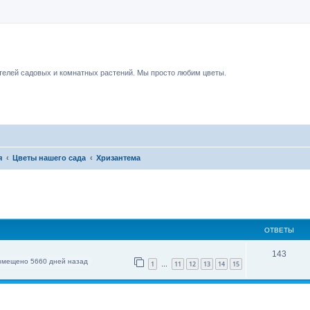
чный форум.
елей садовых и комнатных растений. Мы просто любим цветы.
я
Цветы нашего сада
Хризантема
ОТВЕТЫ
143
змещено 5660 дней назад
1
11
12
13
14
15
…