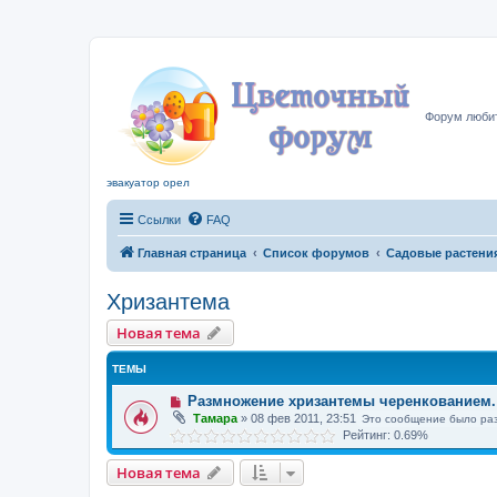
Цвето
Форум любит
эвакуатор орел
Ссылки
FAQ
Главная страница
Список форумов
Садовые растени
Хризантема
Новая тема
ТЕМЫ
Размножение хризантемы черенкованием.
Тамара
»
08 фев 2011, 23:51
Это сообщение было ра
Рейтинг: 0.69%
Новая тема