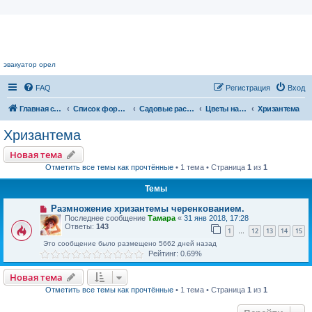
Цветочный форум.
эвакуатор орел
FAQ
Регистрация
Вход
Главная страница
Список форумов
Садовые растения
Цветы нашего сада
Хризантема
Хризантема
Новая тема
Отметить все темы как прочтённые
• 1 тема • Страница
1
из
1
Темы
Размножение хризантемы черенкованием.
Последнее сообщение
Тамара
«
31 янв 2018, 17:28
Ответы:
143
1
12
13
14
15
…
Это сообщение было размещено 5662 дней назад
Рейтинг: 0.69%
Новая тема
Отметить все темы как прочтённые
• 1 тема • Страница
1
из
1