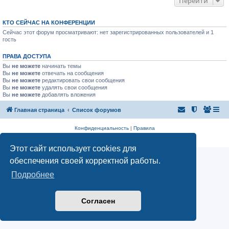
Перейти
КТО СЕЙЧАС НА КОНФЕРЕНЦИИ
Сейчас этот форум просматривают: нет зарегистрированных пользователей и 1
гость
ПРАВА ДОСТУПА
Вы
не можете
начинать темы
Вы
не можете
отвечать на сообщения
Вы
не можете
редактировать свои сообщения
Вы
не можете
удалять свои сообщения
Вы
не можете
добавлять вложения
Главная страница
Список форумов
Конфиденциальность
|
Правила
Аналитика Ozon для продавцов
Этот сайт использует cookies для
обеспечения своей корректной работы.
Подробнее
Согласен