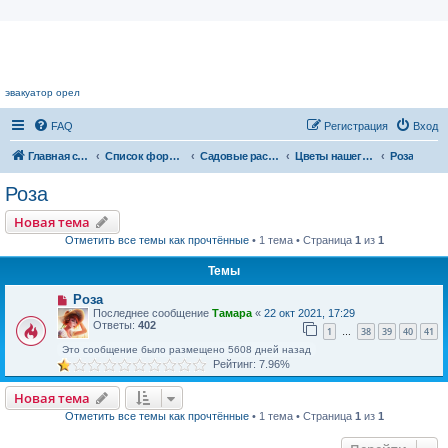
Цветочный форум.
эвакуатор орел
FAQ
Регистрация
Вход
Главная страница
Список форумов
Садовые растения
Цветы нашего сада
Роза
Роза
Новая тема
Отметить все темы как прочтённые
• 1 тема • Страница
1
из
1
Темы
Роза
Последнее сообщение
Тамара
«
22 окт 2021, 17:29
Ответы:
402
1
38
39
40
41
…
Это сообщение было размещено 5608 дней назад
Рейтинг: 7.96%
Новая тема
Отметить все темы как прочтённые
• 1 тема • Страница
1
из
1