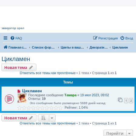
Цветочный форум.
эвакуатор орел
FAQ
Регистрация
Вход
Главная страница
Список форумов
Цветы в вашем доме
Декоративноцветущие растения
Цикламен
Цикламен
Новая тема
Отметить все темы как прочтённые
• 1 тема • Страница
1
из
1
Темы
Цикламен
Последнее сообщение
Тамара
«
19 июл 2023, 09:02
Ответы:
19
1
2
Это сообщение было размещено 5688 дней назад
Рейтинг: 1.04%
Новая тема
Отметить все темы как прочтённые
• 1 тема • Страница
1
из
1
Перейти