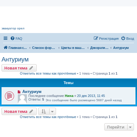
Цветочный форум.
эвакуатор орел
FAQ
Регистрация
Вход
Главная страница
Список форумов
Цветы в вашем доме
Декоративноцветущие растения
Антуриум
Антуриум
Новая тема
Отметить все темы как прочтённые
• 1 тема • Страница
1
из
1
Темы
Антуриум
Последнее сообщение
Нина
«
20 дек 2013, 11:45
Ответы:
5
Это сообщение было размещено 5687 дней назад
Новая тема
Отметить все темы как прочтённые
• 1 тема • Страница
1
из
1
Перейти