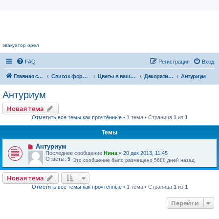
Цветочный форум.
эвакуатор орел
FAQ
Регистрация
Вход
Главная страница
Список форумов
Цветы в вашем доме
Декоративноцветущие растения
Антуриум
Антуриум
Новая тема
Отметить все темы как прочтённые
• 1 тема • Страница
1
из
1
Темы
Антуриум
Последнее сообщение
Нина
«
20 дек 2013, 11:45
Ответы:
5
Это сообщение было размещено 5688 дней назад
Новая тема
Отметить все темы как прочтённые
• 1 тема • Страница
1
из
1
Перейти