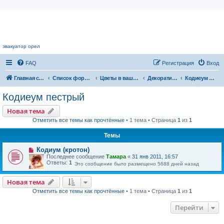
Цветочный форум.
эвакуатор орел
FAQ
Регистрация
Вход
Главная страница
Список форумов
Цветы в вашем доме
Декоративнолиственные растения
Кодиеум пестрый
Кодиеум пестрый
Новая тема
Отметить все темы как прочтённые
• 1 тема • Страница
1
из
1
Темы
Кодиум (кротон)
Последнее сообщение
Тамара
«
31 янв 2011, 16:57
Ответы:
1
Это сообщение было размещено 5688 дней назад
Новая тема
Отметить все темы как прочтённые
• 1 тема • Страница
1
из
1
Перейти