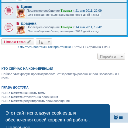
Цикас
Последнее сообщение
Тамара
«
21 апр 2011, 22:09
Это сообщение было размещено 5586 дней назад
Драцена
Последнее сообщение
Тамара
«
14 янв 2011, 19:42
Это сообщение было размещено 5683 дней назад
Новая тема
Отметить все темы как прочтённые
• 3 темы • Страница
1
из
1
Перейти
КТО СЕЙЧАС НА КОНФЕРЕНЦИИ
Сейчас этот форум просматривают: нет зарегистрированных пользователей и 1
гость
ПРАВА ДОСТУПА
Вы
не можете
начинать темы
Вы
не можете
отвечать на сообщения
Вы
не можете
редактировать свои сообщения
Вы
не можете
удалять свои сообщения
Вы
не можете
добавлять вложения
Этот сайт использует cookies для
Главная страница
Список форумов
обеспечения своей корректной работы.
Подробнее
Конфиденциальность
|
Правила