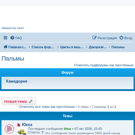
Цветочный форум.
эвакуатор орел
FAQ
Регистрация
Вход
Главная страница
Список форумов
Цветы в вашем доме
Декоративнолиственные растения
Пальмы
Пальмы
Отметить подфорумы как прочтённые
Форум
Хамедорея
Новая тема
Отметить все темы как прочтённые
• 3 темы • Страница
1
из
1
Темы
Юкка
Последнее сообщение
Irina
«
07 окт 2016, 15:43
Ответы:
3
Это сообщение было размещено 5683 дней назад