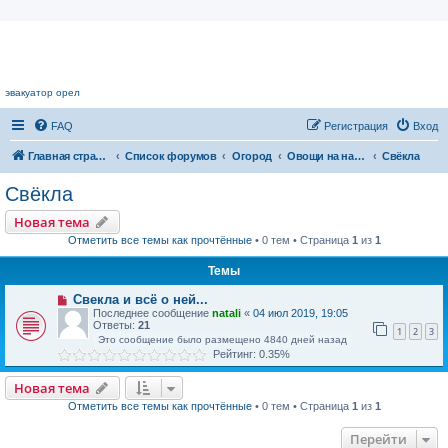
Цветочный форум.
эвакуатор орел
FAQ
Регистрация
Вход
Главная страница
Список форумов
Огород
Овощи на наших грядках
Свёкла
Свёкла
Новая тема
Отметить все темы как прочтённые
• 0 тем • Страница
1
из
1
Темы
Свекла и всё о ней...
Последнее сообщение
natali
«
04 июл 2019, 19:05
Ответы:
21
1
2
3
Это сообщение было размещено 4840 дней назад
Рейтинг: 0.35%
Новая тема
Отметить все темы как прочтённые
• 0 тем • Страница
1
из
1
Перейти