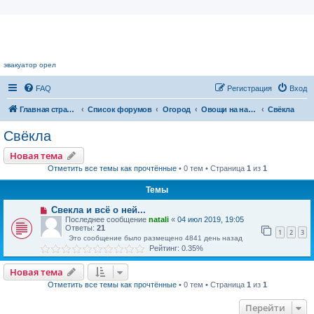
Цветочный форум.
эвакуатор орел
FAQ
Регистрация
Вход
Главная страница
Список форумов
Огород
Овощи на наших грядках
Свёкла
Свёкла
Новая тема
Отметить все темы как прочтённые
• 0 тем • Страница
1
из
1
Темы
Свекла и всё о ней...
Последнее сообщение
natali
«
04 июл 2019, 19:05
Ответы:
21
1
2
3
Это сообщение было размещено 4841 день назад
Рейтинг: 0.35%
Новая тема
Отметить все темы как прочтённые
• 0 тем • Страница
1
из
1
Перейти