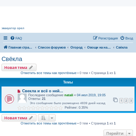
Цветочный форум.
эвакуатор орел
FAQ
Регистрация
Вход
Главная страница
Список форумов
Огород
Овощи на наших грядках
Свёкла
Свёкла
Новая тема
Отметить все темы как прочтённые
• 0 тем • Страница
1
из
1
Темы
Свекла и всё о ней...
Последнее сообщение
natali
«
04 июл 2019, 19:05
Ответы:
21
1
2
3
Это сообщение было размещено 4839 дней назад
Рейтинг: 0.35%
Новая тема
Отметить все темы как прочтённые
• 0 тем • Страница
1
из
1
Перейти