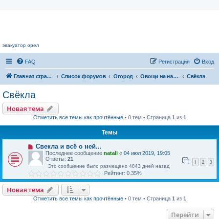
Цветочный форум.
эвакуатор орел
FAQ
Регистрация
Вход
Главная страница
Список форумов
Огород
Овощи на наших грядках
Свёкла
Свёкла
Новая тема
Отметить все темы как прочтённые
• 0 тем • Страница
1
из
1
Темы
Свекла и всё о ней...
Последнее сообщение
natali
«
04 июл 2019, 19:05
Ответы:
21
1
2
3
Это сообщение было размещено 4843 дней назад
Рейтинг: 0.35%
Новая тема
Отметить все темы как прочтённые
• 0 тем • Страница
1
из
1
Перейти