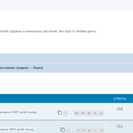
чный форум.
елей садовых и комнатных растений. Мы просто любим цветы.
на наших грядках
Перец
ОТВЕТЫ
316
мещено 4987 дней назад
1
28
29
30
31
32
…
111
щено 4947 дней назад
1
8
9
10
11
12
…