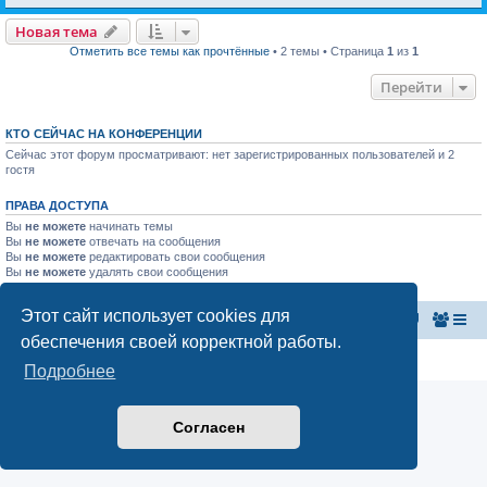
Новая тема
Отметить все темы как прочтённые
• 2 темы • Страница
1
из
1
Перейти
КТО СЕЙЧАС НА КОНФЕРЕНЦИИ
Сейчас этот форум просматривают: нет зарегистрированных пользователей и 2
гостя
ПРАВА ДОСТУПА
Вы
не можете
начинать темы
Вы
не можете
отвечать на сообщения
Вы
не можете
редактировать свои сообщения
Вы
не можете
удалять свои сообщения
Вы
не можете
добавлять вложения
Этот сайт использует cookies для
Главная страница
Список форумов
обеспечения своей корректной работы.
Конфиденциальность
|
Правила
Подробнее
Согласен