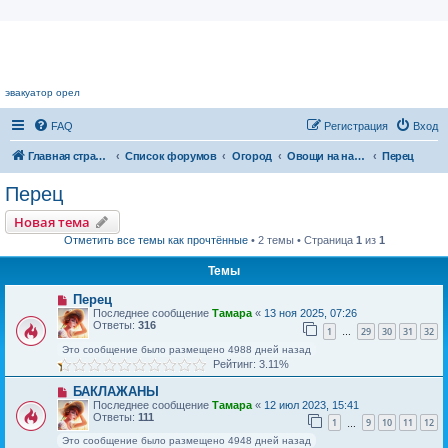
Цветочный форум.
эвакуатор орел
FAQ
Регистрация
Вход
Главная страница
Список форумов
Огород
Овощи на наших грядках
Перец
Перец
Новая тема
Отметить все темы как прочтённые
• 2 темы • Страница
1
из
1
Темы
Перец
Последнее сообщение
Тамара
«
13 ноя 2025, 07:26
Ответы:
316
1
29
30
31
32
…
Это сообщение было размещено 4988 дней назад
Рейтинг: 3.11%
БАКЛАЖАНЫ
Последнее сообщение
Тамара
«
12 июл 2023, 15:41
Ответы:
111
1
9
10
11
12
…
Это сообщение было размещено 4948 дней назад