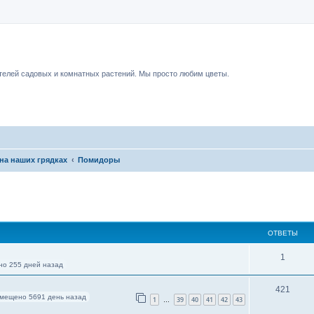
чный форум.
елей садовых и комнатных растений. Мы просто любим цветы.
на наших грядках
Помидоры
ОТВЕТЫ
1
о 255 дней назад
421
мещено 5691 день назад
1
39
40
41
42
43
…