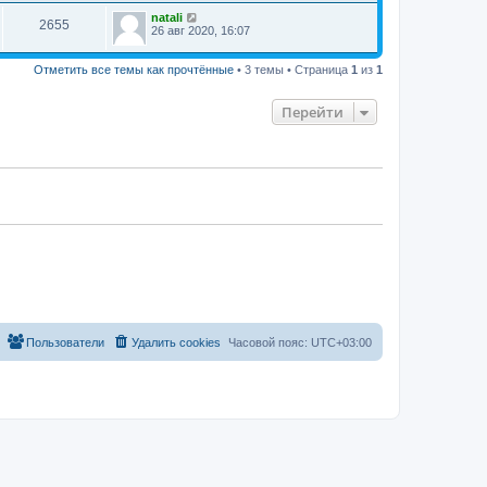
natali
2655
26 авг 2020, 16:07
Отметить все темы как прочтённые
• 3 темы • Страница
1
из
1
Перейти
Пользователи
Удалить cookies
Часовой пояс:
UTC+03:00