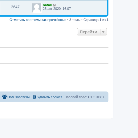
natali
2647
26 авг 2020, 16:07
Отметить все темы как прочтённые
• 3 темы • Страница
1
из
1
Перейти
Пользователи
Удалить cookies
Часовой пояс:
UTC+03:00