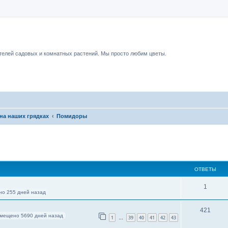
чный форум.
елей садовых и комнатных растений. Мы просто любим цветы.
на наших грядках
Помидоры
ОТВЕТЫ
1
о 255 дней назад
421
мещено 5690 дней назад
1
39
40
41
42
43
…