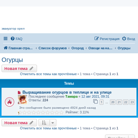
Цветочный форум.
эвакуатор орел
FAQ
Регистрация
Вход
Главная страница
Список форумов
Огород
Овощи на наших грядках
Огурцы
Огурцы
Новая тема
Отметить все темы как прочтённые
• 1 тема • Страница
1
из
1
Темы
Выращивание огурцов в теплице и на улице
Последнее сообщение
Тамара
«
12 авг 2021, 09:31
Ответы:
224
1
20
21
22
23
…
Это сообщение было размещено 4924 дней назад
Рейтинг: 3.11%
Новая тема
Отметить все темы как прочтённые
• 1 тема • Страница
1
из
1