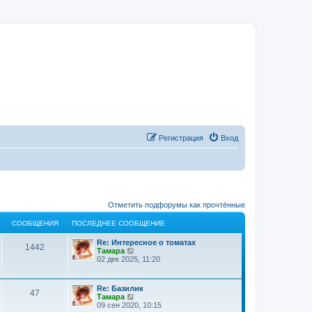
Регистрация
Вход
Отметить подфорумы как прочтённые
СООБЩЕНИЯ
ПОСЛЕДНЕЕ СООБЩЕНИЕ
Re: Интересное о томатах
1442
П
Тамара
е
02 дек 2025, 11:20
р
е
й
Re: Базилик
т
47
П
Тамара
и
е
09 сен 2020, 10:15
к