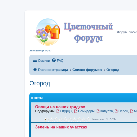
Цвето
Форум любит
эвакуатор орел
Ссылки
FAQ
Главная страница
Список форумов
Огород
Огород
ФОРУМ
Овощи на наших грядках
Подфорумы:
Огурцы
,
Помидоры
,
Капуста
,
Перец
,
М
Рейтинг: 2.77%
Зелень на наших участках