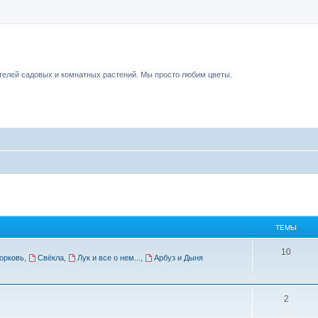
чный форум.
елей садовых и комнатных растений. Мы просто любим цветы.
ТЕМЫ
10
орковь
,
Свёкла
,
Лук и все о нем...
,
Арбуз и Дыня
2