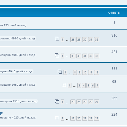
ОТВЕТЫ
1
о 253 дней назад
316
мещено 4986 дней назад
1
28
29
30
31
32
…
421
мещено 5689 дней назад
1
39
40
41
42
43
…
111
щено 4946 дней назад
1
8
9
10
11
12
…
68
мещено 5689 дней назад
1
3
4
5
6
7
…
265
змещено 4915 дней назад
1
23
24
25
26
27
…
це
224
змещено 4925 дней назад
1
19
20
21
22
23
…