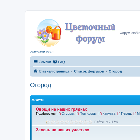
Цвето
Форум любит
эвакуатор орел
Ссылки
FAQ
Главная страница
Список форумов
Огород
Огород
ФОРУМ
Овощи на наших грядках
Подфорумы:
Огурцы
,
Помидоры
,
Капуста
,
Перец
,
М
Рейтинг: 2.77%
Зелень на наших участках