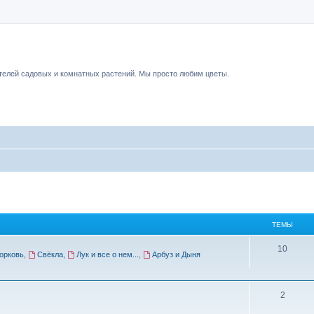
чный форум.
елей садовых и комнатных растений. Мы просто любим цветы.
ТЕМЫ
10
орковь
,
Свёкла
,
Лук и все о нем...
,
Арбуз и Дыня
2