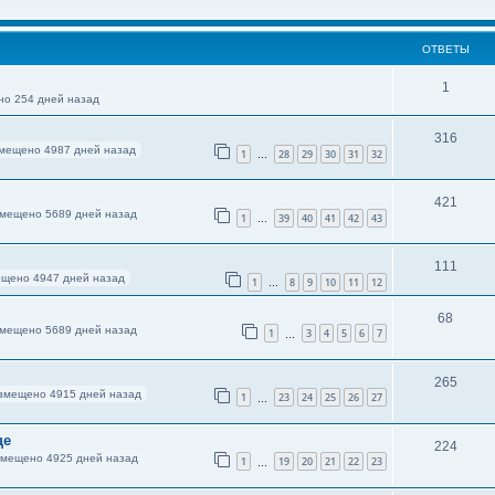
ОТВЕТЫ
1
о 254 дней назад
316
мещено 4987 дней назад
1
28
29
30
31
32
…
421
мещено 5689 дней назад
1
39
40
41
42
43
…
111
щено 4947 дней назад
1
8
9
10
11
12
…
68
мещено 5689 дней назад
1
3
4
5
6
7
…
265
змещено 4915 дней назад
1
23
24
25
26
27
…
це
224
змещено 4925 дней назад
1
19
20
21
22
23
…