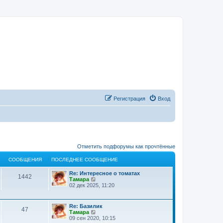
Регистрация
Вход
Отметить подфорумы как прочтённые
СООБЩЕНИЯ
ПОСЛЕДНЕЕ СООБЩЕНИЕ
Re: Интересное о томатах
1442
П
Тамара
е
02 дек 2025, 11:20
р
е
й
Re: Базилик
т
47
П
Тамара
и
е
09 сен 2020, 10:15
к