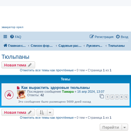
Цветочный форум.
эвакуатор орел
FAQ
Регистрация
Вход
Главная страница
Список форумов
Садовые растения
Луковичные растения
Тюльпаны
Тюльпаны
Новая тема
Отметить все темы как прочтённые
• 0 тем • Страница
1
из
1
Темы
Как вырастить здоровые тюльпаны
Последнее сообщение
Тамара
«
16 апр 2024, 13:07
Ответы:
42
1
2
3
4
5
Это сообщение было размещено 5689 дней назад
Новая тема
Отметить все темы как прочтённые
• 0 тем • Страница
1
из
1
Перейти