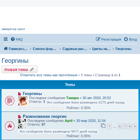
Цветочный форум.
эвакуатор орел
FAQ
Регистрация
Вход
Главная страница
Список форумов
Садовые растения
Цветы нашего сада
Георгины
Георгины
Новая тема
Отметить все темы как прочтённые
• 3 темы • Страница
1
из
1
Темы
Георгины
Последнее сообщение
Тамара
«
30 авг 2020, 20:52
Ответы:
3
Это сообщение было размещено 2175 дней назад
Рейтинг: 0.35%
Размножение георгин
Последнее сообщение
April
«
30 мар 2020, 11:54
Ответы:
87
1
6
7
8
9
…
Это сообщение было размещено 5677 дней назад
Рейтинг: 0.35%