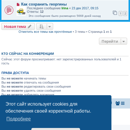
Как сохранить георгины
Последнее сообщение
Irina
«
23 дек 2017, 09:15
Ответы:
12
1
2
Это сообщение было размещено 5668 дней назад
Новая тема
Отметить все темы как прочтённые
• 3 темы • Страница
1
из
1
Перейти
КТО СЕЙЧАС НА КОНФЕРЕНЦИИ
Сейчас этот форум просматривают: нет зарегистрированных пользователей и 1
гость
ПРАВА ДОСТУПА
Вы
не можете
начинать темы
Вы
не можете
отвечать на сообщения
Вы
не можете
редактировать свои сообщения
Вы
не можете
удалять свои сообщения
Вы
не можете
добавлять вложения
Этот сайт использует cookies для
Главная страница
Список форумов
обеспечения своей корректной работы.
Конфиденциальность
|
Правила
Подробнее
Аналитика Ozon для продавцов